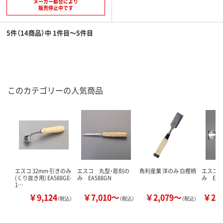
メーカー都合により
販売停止中です
5件（14商品）中 1件目～5件目
このカテゴリーの人気商品
エスコ 32mm 引きのみ
エスコ 丸型・彫刻の
角利産業 洋のみ 白樫柄
エスコ 
(くり抜き用) EA588GE-
み EA588GN
み EA5
1…
￥9,124
￥7,010～
￥2,079～
￥22
（税込）
（税込）
（税込）