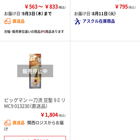
￥563
￥833
￥795
（税込）
お届け日：
9月3日（木）まで
お届け日：
8月11日（火）
直送品
アスクル在庫商品
刃幅・販売単位違いの商品が
6
商品あります
ビッグマン 一刀流 豆鑿 9ミリ
MC9 013230（直送品）
￥1,804
（税込）
直送品
関西ロジスからお届
け