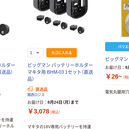
バリエ
カゴに入れる
ビッグマン
ホルダー
ビッグマン バッテリーホルダー
お届け日
8
直送品）
マキタ用 BHM-03 1セット（直送
￥26~
（税
品）
直送品
電気丸鋸用
で
関西ロジス
お届け日
8月24日（月）まで
￥3,078
（税込）
ーを持運
リーホル
マキタの18V専用バッテリーを持運