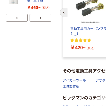
ｍ 再生紙
ォーター 500ml
100% 6ロール
キャップシール
￥460~
￥1,037~
（税込）
リサイクル100
付き／2Lラベル
（税込）
前のスライドへ
芯あり FSC認
レス 10本
証
グス 刃
パナソニック ソフトケー
電動工具用カーボンブ
ス
シ _1
￥3,547~
（税込）
￥420~
（税込）
その他電動工具アクセ
アイガーツール
アサダ
工具製作所
ビッグマンのカテゴリ