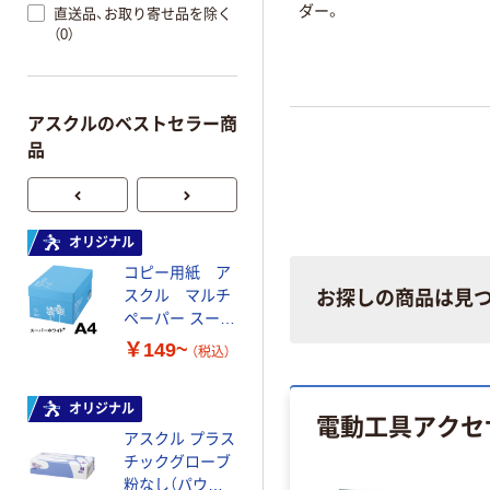
ダー。
直送品、お取り寄せ品を除く
（0）
アスクルのベストセラー商
品
オリジナル
本気プライス
コピー用紙 ア
ペーパータオル
スクル マルチ
中判 再生紙
お探しの商品は見
ペーパー スーパ
100％ 200枚
ーホワイト+
FSC認証 シング
￥149~
￥149~
（税込）
（税込）
ル 大王製紙共同
企画 オリジナル
オリジナル
オリジナル
電動工具アクセ
アスクル プラス
コピー用紙 マ
チックグローブ
ルチペーパー
粉なし（パウダ
スーパーエコノ