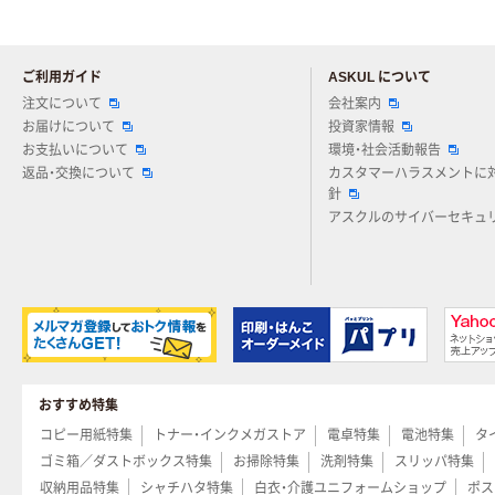
ご利用ガイド
ASKUL について
注文について
会社案内
お届けについて
投資家情報
お支払いについて
環境・社会活動報告
返品・交換について
カスタマーハラスメントに
針
アスクルのサイバーセキュ
おすすめ特集
コピー用紙特集
トナー・インクメガストア
電卓特集
電池特集
タ
ゴミ箱／ダストボックス特集
お掃除特集
洗剤特集
スリッパ特集
収納用品特集
シャチハタ特集
白衣・介護ユニフォームショップ
ポス