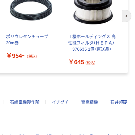
ｍ 再生紙
100% 6ロール
￥460~
（税込）
リサイクル100
次の
芯あり FSC認
証
ポリウレタンチューブ
工機ホールディングス 高
藤
20m巻
性能フィルタ（ＨＥＰＡ）
ｅ
376635 1個（直送品）
ス
￥954~
（税込）
￥645
￥
（税込）
石崎電機製作所
イチグチ
育良精機
石井超硬