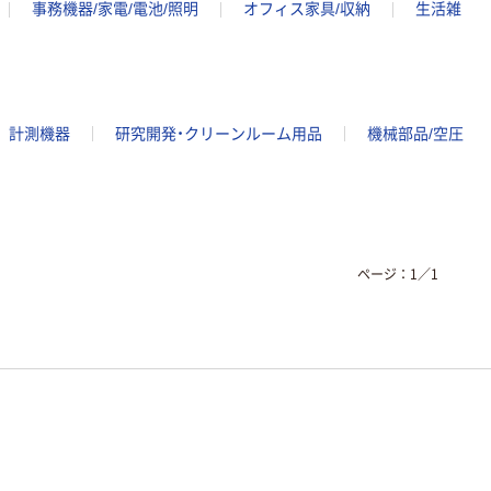
事務機器/家電/電池/照明
オフィス家具/収納
生活雑
計測機器
研究開発・クリーンルーム用品
機械部品/空圧
ページ：
1
／
1