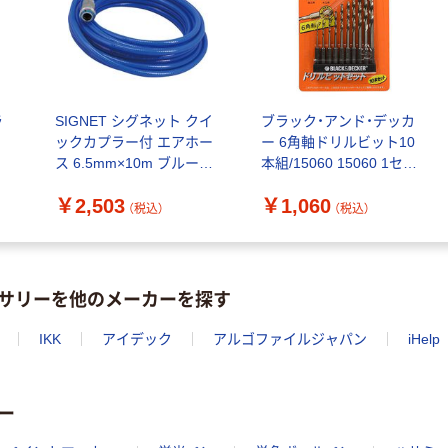
指定医薬部外品
ート 大王製紙
共同企画 トイ
￥140~
￥330~
（税込）
（税込）
レクリーナー
トイレシート
オリジナル
ラ
SIGNET シグネット クイ
ブラック・アンド・デッカ
ックカプラー付 エアホー
ー 6角軸ドリルビット10
ス 6.5mm×10m ブルー
本組/15060 15060 1セッ
65451 1本（直送品）
ト(10本)
￥2,503
￥1,060
（税込）
（税込）
サリーを他のメーカーを探す
IKK
アイデック
アルゴファイルジャパン
iHelp
ー