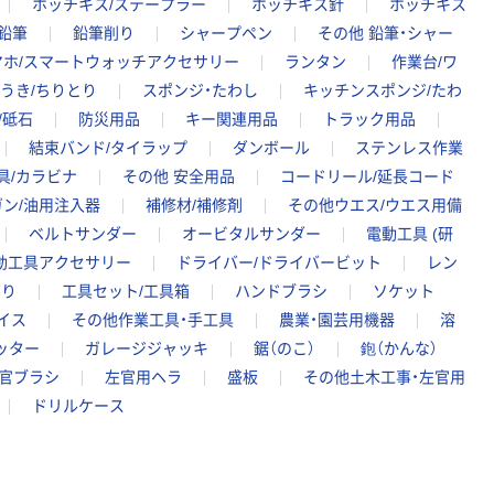
ホッチキス/ステープラー
ホッチキス針
ホッチキス
鉛筆
鉛筆削り
シャープペン
その他 鉛筆・シャー
マホ/スマートウォッチアクセサリー
ランタン
作業台/ワ
うき/ちりとり
スポンジ・たわし
キッチンスポンジ/たわ
/砥石
防災用品
キー関連用品
トラック用品
結束バンド/タイラップ
ダンボール
ステンレス作業
具/カラビナ
その他 安全用品
コードリール/延長コード
ン/油用注入器
補修材/補修剤
その他ウエス/ウエス用備
ベルトサンダー
オービタルサンダー
電動工具 (研
動工具アクセサリー
ドライバー/ドライバービット
レン
ぎり
工具セット/工具箱
ハンドブラシ
ソケット
イス
その他作業工具・手工具
農業・園芸用機器
溶
ッター
ガレージジャッキ
鋸（のこ）
鉋（かんな）
官ブラシ
左官用ヘラ
盛板
その他土木工事・左官用
ドリルケース