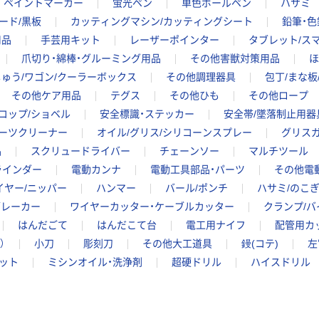
ペイントマーカー
蛍光ペン
単色ボールペン
ハサミ
ード/黒板
カッティングマシン/カッティングシート
鉛筆・色
用品
手芸用キット
レーザーポインター
タブレット/ス
爪切り・綿棒・グルーミング用品
その他害獣対策用品
ほ
ゅう/ワゴン/クーラーボックス
その他調理器具
包丁/まな板
その他ケア用品
テグス
その他ひも
その他ロープ
コップ/ショベル
安全標識・ステッカー
安全帯/墜落制止用器
パーツクリーナー
オイル/グリス/シリコーンスプレー
グリスガ
品
スクリュードライバー
チェーンソー
マルチツール
ラインダー
電動カンナ
電動工具部品・パーツ
その他電
イヤー/ニッパー
ハンマー
バール/ポンチ
ハサミ/のこ
ブレーカー
ワイヤーカッター・ケーブルカッター
クランプ/バ
はんだごて
はんだこて台
電工用ナイフ
配管用カ
）
小刀
彫刻刀
その他大工道具
鏝(コテ)
左
ット
ミシンオイル・洗浄剤
超硬ドリル
ハイスドリル