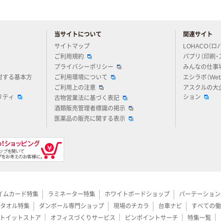
当サイトについて
関連サイト
アスクルについてお気軽にご質問ください
サイトマップ
LOHACO（ロ
ご利用規約
パプリ（印刷・
プライバシーポリシー
みんなの仕事
対する基本方
ご利用環境について
エシラボ（We
ご利用上の注意
アスクルの大
リティ
ション
古物営業法に基づく表記
酒類販売管理者標識の掲示
医薬品の販売に関する表示
イムカード特集
ラミネーター特集
ホワイトボードショップ
パーテーション
タオル特集
ダンボール専門ショップ
現場のチカラ
台車ナビ
すべての働
トイットストア
オフィスづくりサービス
ピンポイントサーチ
特集一覧