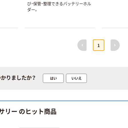
び・保管・整理できるバッテリーホル
ダー。
前へ
次へ
1
本気プライス
オリジナル
トイレットペー
【アスクル限定】
パー シングル
ファーストレイ
つかりましたか？
はい
いいえ
120ｍ 再生紙
ト ニトリルグ
100% 6ロール
ローブ ホワイ
￥470~
￥698~
（税込）
（税込）
リサイクル100
ト 粉なし（パ
芯あり FSC認
ウダーフリー）
証
人気商品
オリジナル
サリー のヒット商品
サントリー 天然
【アスクル限定】
水 ミネラルウォ
ファーストレイ
ーター ペットボ
ト ニトリルグ