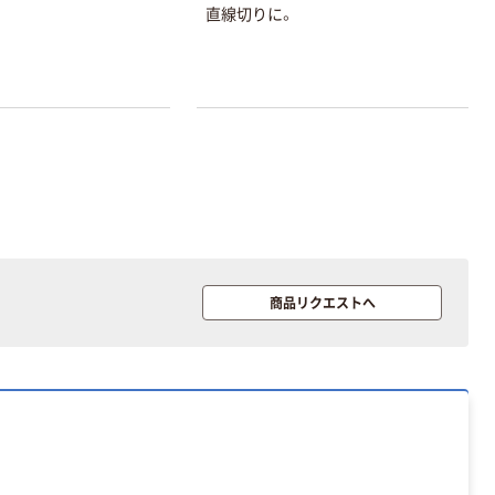
直線切りに。
オリジナル
オリジナル
アスクルオリジ
コピー用紙 ア
ナル ラミネー
スクル マルチ
商品リクエストへ
トフィルム A4
ペーパー スーパ
サイズ
ーホワイト+
￥458~
￥149~
（税込）
（税込）
100μ（ミクロン）
オリジナル
アスクル プラス
チックグローブ
粉なし（パウダ