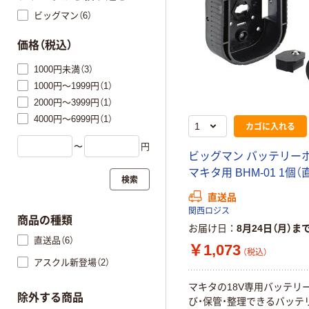
ビッグマン（6）
価格（税込）
1000円未満（3）
1000円～1999円（1）
2000円～3999円（1）
4000円～6999円（1）
カゴに入れる
〜
円
ビッグマン バッテリー
マキタ用 BHM-01 1個（
検索
直送品
関西ロジス
商品の種類
お届け日
8月24日（月）ま
直送品（6）
￥1,073
（税込）
アスクル新登場（2）
マキタの18V専用バッテリ
除外する商品
び・保管・整理できるバッテ