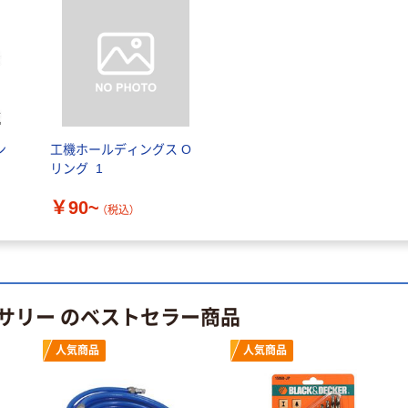
トル
ローブ ブル
￥686~
￥698~
（税込）
（税込）
ー 粉なし（パ
ウダーフリー）
本気プライス
本気プライス
ファーストレイ
ペーパータオル
ト ホワイト紙コ
小判・シングル
ップ
再生紙 200枚
ン
工機ホールディングス O
FSC認証紙 アス
￥374~
￥143~
（税込）
（税込）
リング_1
クルオリジナル
￥90~
本気プライス
本気プライス
（税込）
蛍光オプテック
ティッシュペー
ス1(アスクル限
パー ボックス
定モデル) 蛍光
モカ 200組 5個
ペン ゼブラ
アスクル オリジ
￥52~
￥428~
（税込）
（税込）
サリー のベストセラー商品
ナルティッシュ
PEFC認証
オリジナル
本気プライス
人気商品
人気商品
スズラン 酒精綿
アスクル トイ
G バルクタイプ
レのおそうじシ