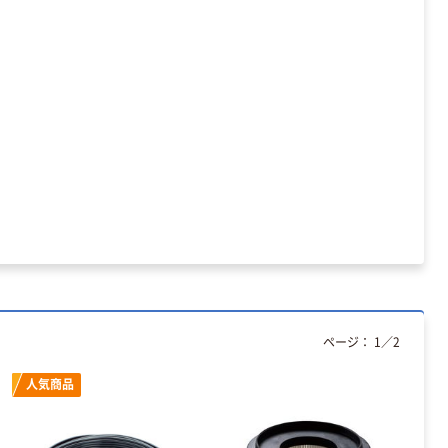
ーフリー）
￥398~
（税込）
本気プライス
アスクル クリア
ーホルダー A4
スタンダード
￥126~
（税込）
本気プライス
ティッシュペー
パー ボックス
150組 5箱入 ア
スクル スマート
￥328~
（税込）
ページ：
1
／
2
コンパクト ビ
ビッド PEFC認
証
本気プライス
人気商品
トイレットペー
パー ダブル60