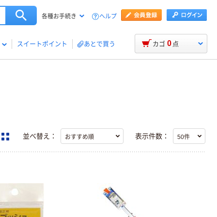
ヘルプ
各種お手続き
0
スイートポイント
あとで買う
カゴ
点
並べ替え：
表示件数：