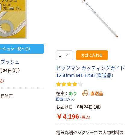
ーション一覧へ（3）
カゴに入れる
 ブッシュ
ビッグマン カッティングガイド
月24日（月）
1250mm MJ-1250（直送品）
込）
在庫
あり
直送品
穴径修正
関西ロジス
お届け日
8月24日（月）
￥4,196
（税込）
電気丸鋸やジグソーでの大物材料の