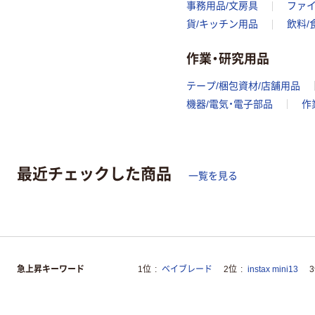
事務用品/文房具
ファ
貨/キッチン用品
飲料/
作業・研究用品
テープ/梱包資材/店舗用品
機器/電気・電子部品
作
最近チェックした商品
一覧を見る
急上昇キーワード
1位
ベイブレード
2位
instax mini13