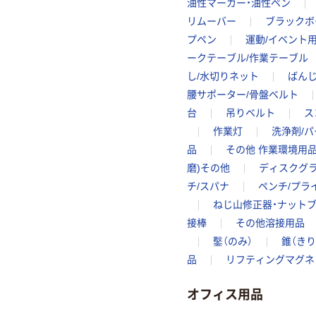
油性マーカー・油性ペン
リムーバー
ブラックボ
プペン
運動/イベント
ークテーブル/作業テーブル
し/水切りネット
ばんじ
腰サポーター/骨盤ベルト
台
吊りベルト
ス
作業灯
洗浄剤/
品
その他 作業環境用
磨)その他
ディスクグ
チ/スパナ
ペンチ/プラ
ねじ山修正器・ナット
接棒
その他溶接用品
鑿（のみ）
錐（きり
品
リフティングマグネ
オフィス用品