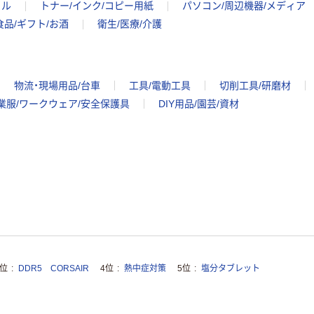
イル
トナー/インク/コピー用紙
パソコン/周辺機器/メディア
食品/ギフト/お酒
衛生/医療/介護
物流・現場用品/台車
工具/電動工具
切削工具/研磨材
業服/ワークウェア/安全保護具
DIY用品/園芸/資材
3位
DDR5 CORSAIR
4位
熱中症対策
5位
塩分タブレット