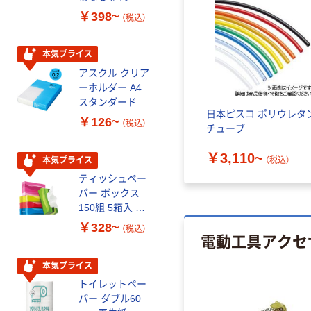
ーフリー）
ミー+
￥398~
￥149~
（税込）
（税込）
本気プライス
本気プライス
アスクル クリア
アスクル 耳にや
ーホルダー A4
さしい やわらか
スタンダード
いマスク
日本ピスコ ポリウレタ
￥126~
￥458~
（税込）
（税込）
チューブ
￥3,110~
本気プライス
期間限定価格
（税込）
ティッシュペー
アスクル プラ
パー ボックス
スチックグロー
150組 5箱入 ア
ブ 薄手 粉な
スクル スマート
し（パウダーフ
￥328~
￥298~
（税込）
（税込）
電動工具アクセ
コンパクト ビ
リー）
ビッド PEFC認
証
本気プライス
本気プライス
人気商品
トイレットペー
嬬恋銘水 ナチュ
パー ダブル60
ラルミネラルウ