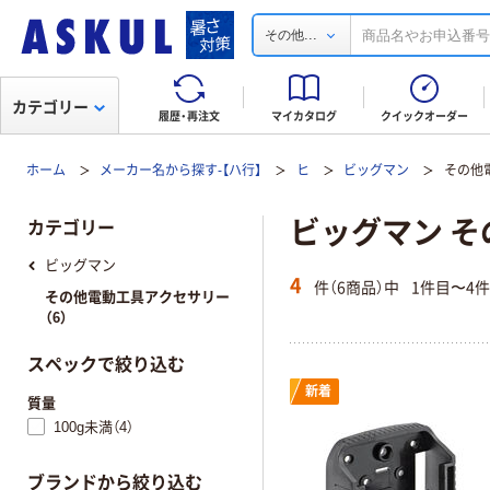
...
その他
カテゴリー
履歴・再注文
マイカタログ
クイックオーダー
ホーム
メーカー名から探す-【ハ行】
ヒ
ビッグマン
その他
ビッグマン 
カテゴリー
ビッグマン
4
件（6商品）中
1件目〜4
その他電動工具アクセサリー
（6）
スペックで絞り込む
新着
質量
100g未満（4）
ブランドから絞り込む