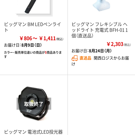
ビッグマン BM LEDペンライ
ビッグマン フレキシブル ヘ
ト
ッドライト 充電式 BFH-01 1
個（直送品）
￥806
￥1,411
￥2,303
お届け日：
8月9日（日）
（税込）
お届け日：
8月24日（月）
カラー・販売単位違いの商品が
5
商品ありま
す
直送品
関西ロジスからお届
け
ビッグマン 電池式LED投光器