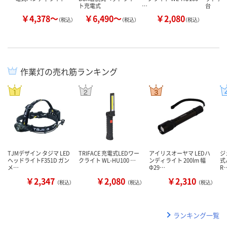
ト充電式
…
台
￥4,378～
￥6,490～
￥2,080
￥
（税込）
（税込）
（税込）
作業灯の売れ筋ランキング
TJMデザイン タジマ LED
TRIFACE 充電式LEDワー
アイリスオーヤマ LEDハ
ジ
ヘッドライトF351D ガン
クライト WL-HU100 …
ンディライト 200lm 幅
式
メ…
Φ29…
R
￥2,347
￥2,080
￥2,310
（税込）
（税込）
（税込）
ランキング一覧