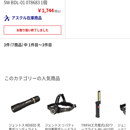
5W BDL-01 078683 1個
￥1,744
（税込）
アスクル在庫商品
お取り扱い終了しました
3件（7商品）中 1件目～3件目
このカテゴリーの人気商品
ジェントス REXEED 充
ジェントス リバティ
TRIFACE 充電式LEDワ
ジェント
電式ハンディライト
BOX着脱式ヘッドライ
ークライト WL-HU100
ッドライト