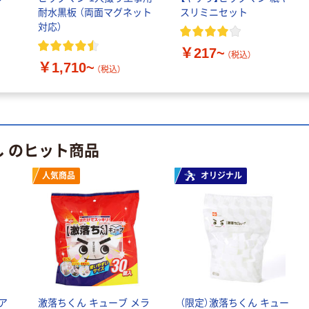
耐水黒板 （両面マグネット
スリミニセット
対応）
￥217~
（税込）
￥1,710~
（税込）
し のヒット商品
人気商品
オリジナル
ア
激落ちくん キューブ メラ
（限定）激落ちくん キュー