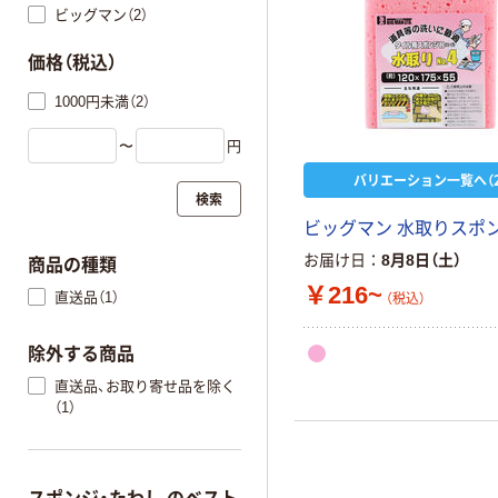
ビッグマン（2）
価格（税込）
1000円未満（2）
〜
円
バリエーション一覧へ（2
検索
ビッグマン 水取りスポ
お届け日
8月8日（土）
商品の種類
￥216~
直送品（1）
（税込）
除外する商品
直送品、お取り寄せ品を除く
（1）