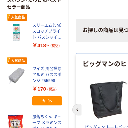
スポンジ・たわし のベスト
セラー商品
人気商品
スリーエム（3M）
お探しの商品は見
スコッチブライ
ト バスシャイン
抗菌スポンジ お
￥418~
（税込）
風呂掃除
ビッグマンのヒ
人気商品
ワイズ 風呂掃除
アルミ バススポ
ンジ 255996 1
個
￥170
（税込）
カゴへ
前のスライドへ
激落ちくん キュ
ーブ メラミンス
ビッグマン トートバッ