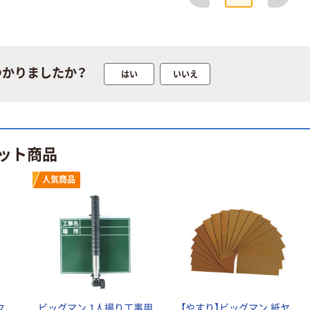
つかりましたか？
はい
いいえ
ット商品
人気商品
ク
ビッグマン 1人撮り工事用
【やすり】ビッグマン 紙ヤ