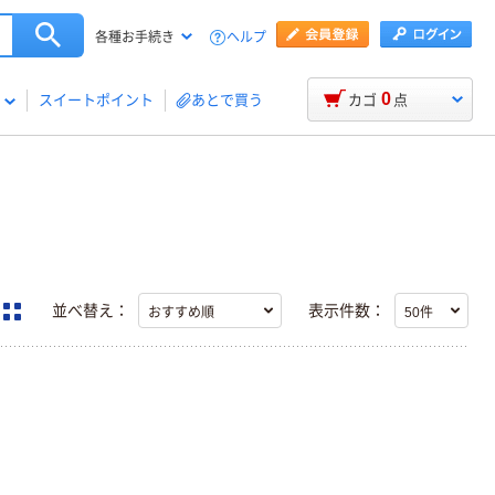
ヘルプ
各種お手続き
0
スイートポイント
あとで買う
カゴ
点
並べ替え：
表示件数：