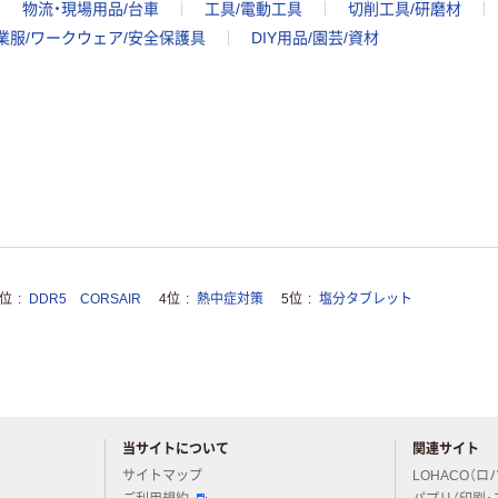
物流・現場用品/台車
工具/電動工具
切削工具/研磨材
業服/ワークウェア/安全保護具
DIY用品/園芸/資材
3位
DDR5 CORSAIR
4位
熱中症対策
5位
塩分タブレット
当サイトについて
関連サイト
アスクルについてお気軽にご質問ください
サイトマップ
LOHACO（ロ