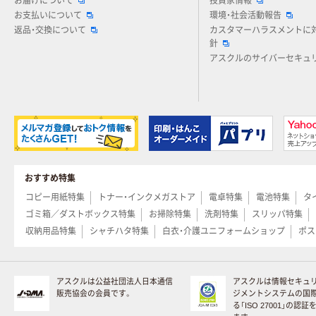
お届けについて
投資家情報
お支払いについて
環境・社会活動報告
返品・交換について
カスタマーハラスメントに
針
アスクルのサイバーセキュ
おすすめ特集
コピー用紙特集
トナー・インクメガストア
電卓特集
電池特集
タ
ゴミ箱／ダストボックス特集
お掃除特集
洗剤特集
スリッパ特集
収納用品特集
シャチハタ特集
白衣・介護ユニフォームショップ
ポス
アスクルは公益社団法人日本通信
アスクルは情報セキュ
販売協会の会員です。
ジメントシステムの国
る「ISO 27001」の認