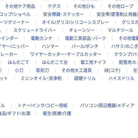
その他ケア用品
テグス
その他ひも
その他ロープ
コップ/ショベル
安全標識・ステッカー
安全帯/墜落制止用器
パーツクリーナー
オイル/グリス/シリコーンスプレー
グリスガ
品
スクリュードライバー
チェーンソー
マルチツール
ラインダー
電動カンナ
電動工具部品・パーツ
その他電
イヤー/ニッパー
ハンマー
バール/ポンチ
ハサミ/のこ
ブレーカー
ワイヤーカッター・ケーブルカッター
クランプ/バ
はんだごて
はんだこて台
電工用ナイフ
配管用カ
）
小刀
彫刻刀
その他大工道具
鏝(コテ)
左
ット
ミシンオイル・洗浄剤
超硬ドリル
ハイスドリル
イル
トナー/インク/コピー用紙
パソコン/周辺機器/メディア
食品/ギフト/お酒
衛生/医療/介護