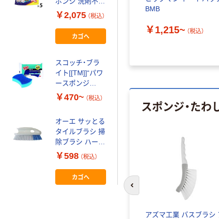
ポンジ 洗剤不使
BMB
用 キッチンスポ
￥2,075
（税込）
ンジ カット済み
￥1,215~
（税込）
1セット（1パッ
カゴへ
ク（30個入）×5）
レック
スコッチ・ブラ
イト[[TM]]“パワ
ースポンジ
No.3005”
￥470~
（税込）
スポンジ・たわ
オーエ サッとる
タイルブラシ 掃
除ブラシ ハード
タイプ お風呂掃
￥598
（税込）
除 225364 1個
カゴへ
前のスライドへ
 レック
アズマ工業 バスブラシ 