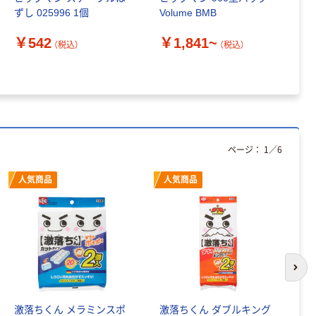
ずし 025996 1個
Volume BMB
ド
￥542
￥1,841~
￥
（税込）
（税込）
ページ：
1
／
6
人気商品
人気商品
次の
激落ちくん メラミンスポ
激落ちくん ダブルキング
花