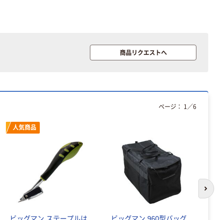
商品リクエストへ
ページ：
1
／
6
人気商品
次の
ビッグマン ステープルは
ビッグマン 960型バッグ
ビ