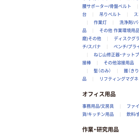
腰サポーター/骨盤ベルト
台
吊りベルト
ス
作業灯
洗浄剤/
品
その他 作業環境用
磨)その他
ディスクグ
チ/スパナ
ペンチ/プラ
ねじ山修正器・ナット
接棒
その他溶接用品
鑿（のみ）
錐（きり
品
リフティングマグネ
オフィス用品
事務用品/文房具
ファ
貨/キッチン用品
飲料/
作業・研究用品