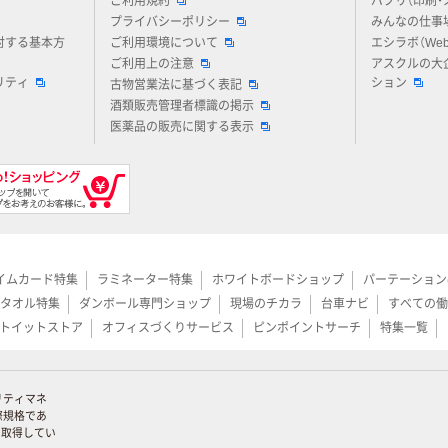
ご利用規約
パプリ（印刷・
プライバシーポリシー
みんなの仕事
対する基本方
ご利用環境について
エシラボ（We
ご利用上の注意
アスクルの大
リティ
ション
古物営業法に基づく表記
酒類販売管理者標識の掲示
医薬品の販売に関する表示
イムカード特集
ラミネーター特集
ホワイトボードショップ
パーテーション
タオル特集
ダンボール専門ショップ
現場のチカラ
台車ナビ
すべての働
トイットストア
オフィスづくりサービス
ピンポイントサーチ
特集一覧
リティマネ
際規格であ
証を取得してい