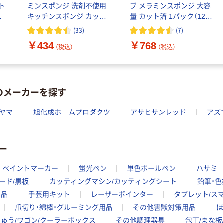
ト
ミンスポンジ 洗剤不使用
ブ メラミンスポンジ 大容
送
キッチンスポンジ カット
量 カット済 1パック（120
済み 1パック（30個入）レ
個入）キッチン 洗剤不使用
(
33
)
(
7
)
ック
レック オリジナル
￥434
￥768
（税込）
（税込）
のメーカーを探す
ヤマ
旭化成ホームプロダクツ
アサヒサンレッド
アズ
ー
ペイントマーカー
蛍光ペン
単色ボールペン
ハサミ
ード/黒板
カッティングマシン/カッティングシート
鉛筆・色
用品
手芸用キット
レーザーポインター
タブレット/ス
爪切り・綿棒・グルーミング用品
その他害獣対策用品
ほ
ゅう/ワゴン/クーラーボックス
その他調理器具
包丁/まな板