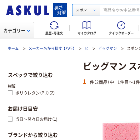
...
スポン
カテゴリー
履歴・再注文
マイカタログ
クイックオーダー
ホーム
メーカー名から探す-【ハ行】
ヒ
ビッグマン
スポン
ビッグマン ス
スペックで絞り込む
1
件（2商品）中
1件目〜1
材質
ポリウレタン（PU）（2）
お届け日目安
当日〜翌々日お届け（1)
ブランドから絞り込む