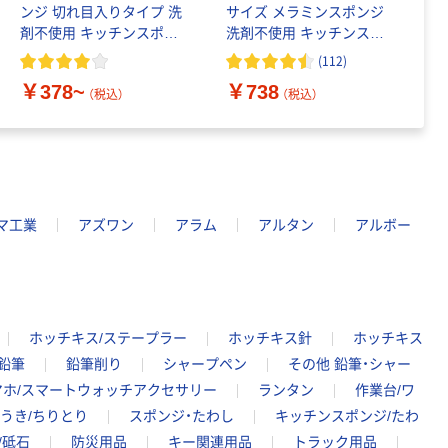
ンジ 切れ目入りタイプ 洗
サイズ メラミンスポンジ
ル
剤不使用 キッチンスポン
洗剤不使用 キッチンスポ
ジ レック
ンジ セルフカット 1パッ
(
112
)
￥
ク（2個入）レック
￥378~
￥738
（税込）
（税込）
マ工業
アズワン
アラム
アルタン
アルボー
ホッチキス/ステープラー
ホッチキス針
ホッチキス
鉛筆
鉛筆削り
シャープペン
その他 鉛筆・シャー
マホ/スマートウォッチアクセサリー
ランタン
作業台/ワ
うき/ちりとり
スポンジ・たわし
キッチンスポンジ/たわ
/砥石
防災用品
キー関連用品
トラック用品