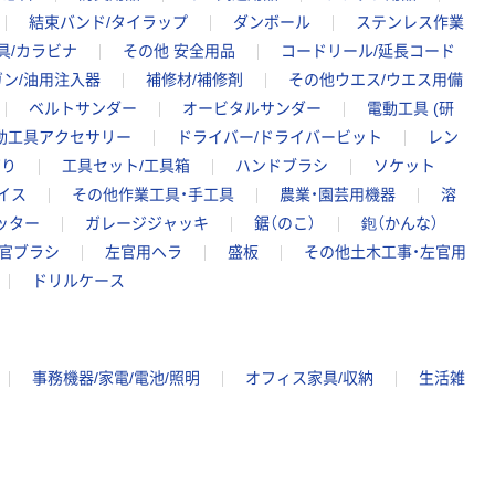
結束バンド/タイラップ
ダンボール
ステンレス作業
具/カラビナ
その他 安全用品
コードリール/延長コード
ン/油用注入器
補修材/補修剤
その他ウエス/ウエス用備
ベルトサンダー
オービタルサンダー
電動工具 (研
動工具アクセサリー
ドライバー/ドライバービット
レン
ぎり
工具セット/工具箱
ハンドブラシ
ソケット
イス
その他作業工具・手工具
農業・園芸用機器
溶
ッター
ガレージジャッキ
鋸（のこ）
鉋（かんな）
官ブラシ
左官用ヘラ
盛板
その他土木工事・左官用
ドリルケース
事務機器/家電/電池/照明
オフィス家具/収納
生活雑