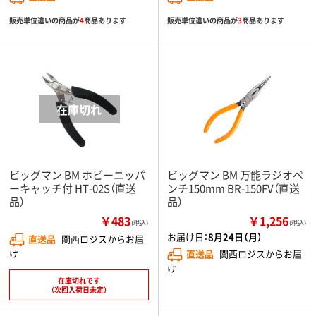
販売単位違いの商品が
4
商品あります
販売単位違いの商品が
3
商品あります
ビッグマン BM ホビーニッパ
ビッグマン BM 万能ラジオペ
ーキャッチ付 HT-02S（直送
ンチ150mm BR-150FV（直送
品）
品）
￥483
￥1,256
（税込）
（税込）
お届け日：
8月24日（月）
直送品
関西ロジスからお届
け
直送品
関西ロジスからお届
け
在庫切れです
（次回入荷日未定）