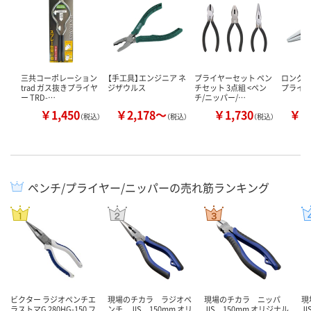
三共コーポレーション
【手工具】エンジニア ネ
プライヤーセット ペン
ロング
trad ガス抜きプライヤ
ジザウルス
チセット 3点組 <ペン
プライヤ
ー TRD-…
チ/ニッパー/…
￥1,450
￥2,178～
￥1,730
￥2
（税込）
（税込）
（税込）
ペンチ/プライヤー/ニッパーの売れ筋ランキング
ビクター ラジオペンチエ
現場のチカラ ラジオペ
現場のチカラ ニッパ
現
ラストマG 280HG-150 フ
ンチ JIS 150mm オリ
JIS 150mm オリジナル
J