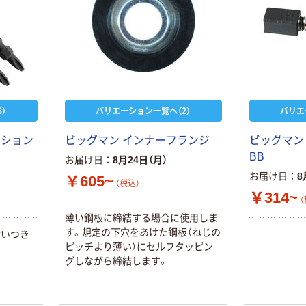
）
バリエーション一覧へ（2）
バリエ
ーション
ビッグマン インナーフランジ
ビッグマン
BB
お届け日
8月24日（月）
お届け日
8
￥605~
（税込）
￥314~
（
薄い鋼板に締結する場合に使用しま
す。規定の下穴をあけた鋼板（ねじの
食いつき
ピッチより薄い）にセルフタッピン
グしながら締結します。