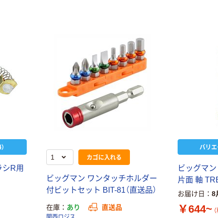
本気プライス
オリジナル
トイレットペー
アスクル 「現場
パー ダブル60
のチカラ」 養生
ｍ 再生紙
テープ
100% 6ロール
￥460~
￥358~
（税込）
（税込）
リサイクル100
芯あり FSC認
証
オリジナル
オリジナル
乾電池 単4
アスクル プラス
形 アルカリ乾
チックグローブ
電池 北欧パッ
粉なし（パウダ
）
バリエ
ケージ アスク
ーフリー）
カゴに入れる
￥140~
￥398~
（税込）
（税込）
ルオリジナル
ラシR用
ビッグマン
ビッグマン ワンタッチホルダー
片面 軸 TR
富士フイルム
オリジナル
付ビットセット BIT-81（直送品）
instax mini13
お届け日
8
アスクルオリジ
INS MINI 13
￥644~
在庫
あり
直送品
ナル ラミネー
（
￥12,100~
関西ロジス
トフィルム A4