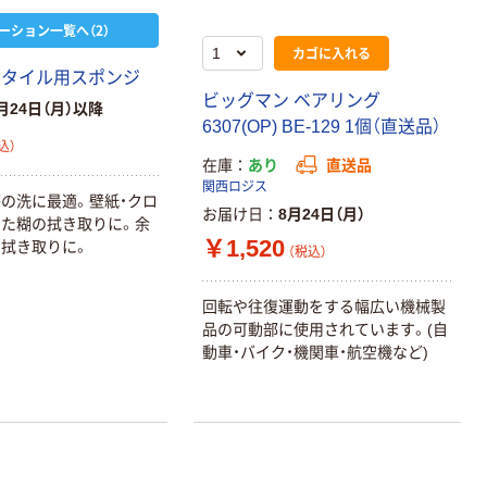
ーション一覧へ（2）
カゴに入れる
 タイル用スポンジ
ビッグマン ベアリング
月24日（月）以降
6307(OP) BE-129 1個（直送品）
込）
在庫
あり
直送品
関西ロジス
等の洗に最適。壁紙・クロ
お届け日
8月24日（月）
た糊の拭き取りに。余
￥1,520
拭き取りに。
（税込）
回転や往復運動をする幅広い機械製
品の可動部に使用されています。(自
動車・バイク・機関車・航空機など)