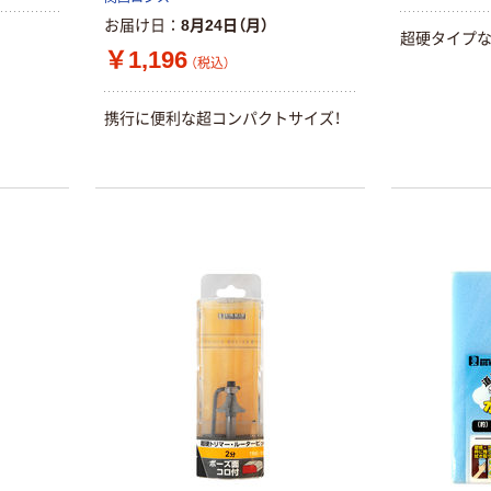
（税込）
サイズ
お届け日
8月24日（月）
￥458~
（税込）
超硬タイプな
100μ（ミクロン）
￥1,196
（税込）
オリジナル
本気プライス
サントリー 伊右
携行に便利な超コンパクトサイズ！
アスクル はたら
衛門 「お茶、どう
く ふせん
ぞ。」 緑茶
50×15mm
￥528~
（税込）
￥386~
（税込）
本気プライス
本気プライス
アスクル はたら
ペーパータオル
く ふせん 付箋
中判 再生紙
75×25mm
100％ 200枚
￥377~
（税込）
FSC認証 シング
￥149~
（税込）
ル 大王製紙共同
企画 オリジナル