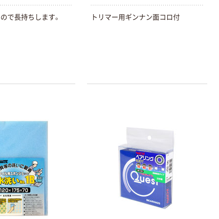
100% 6ロール
￥470~
（税込）
リサイクル100
ので長持ちします。
トリマー用ギンナン面コロ付
本気プライス
芯あり FSC認
証
アスクル トイ
レのおそうじシ
ート 大王製紙
共同企画 トイ
￥330~
（税込）
レクリーナー
トイレシート
オリジナル
本気プライス
アスクル フラッ
トファイル エコ
ノミータイプ
A4タテ(コクヨ
￥115~
（税込）
製造）