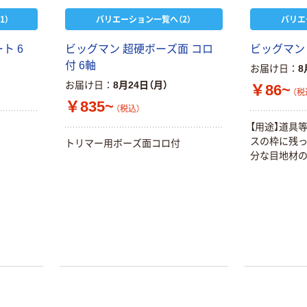
1）
バリエーション一覧へ（2）
バリエ
ト 6
ビッグマン 超硬ボーズ面 コロ
ビッグマン
付 6軸
お届け日
8
お届け日
8月24日（月）
￥86~
（税
￥835~
（税込）
【用途】道具
スの枠に残っ
トリマー用ボーズ面コロ付
分な目地材の