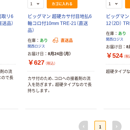
カゴに入れる
面取リ6
ビッグマン 超硬カサ付目地払6
ビッグマン
（直送品）
軸コロ付10mm TRE-21（直送
12（2D） T
品）
在庫
あり
関西ロジス
在庫
あり
直送品
関西ロジス
お届け日
8
お届け日
8月24日（月）
￥524
（税
￥627
（税込）
着剤の流
超硬タイプな
なので長
カサ付のため、コロへの接着剤の流
入を防ぎます。超硬タイプなので長
持ちします。
前へ
次へ
1