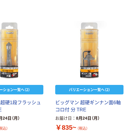
本気プライス
本気プライス
大塚製薬工場
キングジム テプ
経口補水液 オー
ラ TEPRA
エスワン（OS-1）
PRO【純正】テー
プ 白ラベル
￥159~
￥914~
（税込）
（税込）
12mm幅 （黒文
字）
富士フイルム チ
本気プライス
ェキ専用フィル
アスクル セロハ
ム INSTAX MINI
ンテープ
WW2
￥1,580~
ーション一覧へ（2）
バリエーション一覧へ（2）
￥216~
（税込）
（税込）
 超硬1段フラッシュ
ビッグマン 超硬ギンナン面6軸
本気プライス
本気プライス
E
コロ付 分 TRE
ニチバン セロテ
トイレットペー
月24日（月）
お届け日
8月24日（月）
ープ 大巻
パー シングル
￥835~
120ｍ 再生紙
￥124~
税込）
（税込）
（税込）