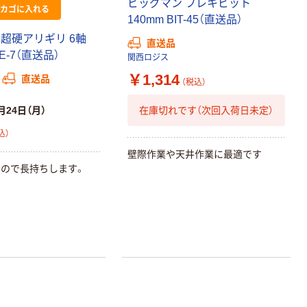
ビッグマン フレキビット
カゴに入れる
140mm BIT-45（直送品）
 超硬アリギリ 6軸
直送品
RE-7（直送品）
関西ロジス
￥1,314
直送品
（税込）
在庫切れです（次回入荷日未定）
月24日（月）
込）
壁際作業や天井作業に最適です
ので長持ちします。