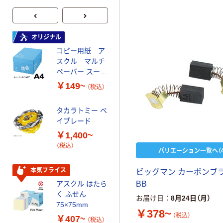
オリジナル
オリジナル
コピー用紙 ア
ゴミ袋 エコノミ
スクル マルチ
ータイプ 乳白半
ペーパー スーパ
透明 高密度タイ
ーホワイト+
プ 詰替用 バイ
￥149~
￥616~
（税込）
（税込）
オマス素材10％
配合
タカラトミー ベ
オリジナル
イブレード
乾電池 単3
￥1,400~
形 アルカリ乾
（税込）
電池 北欧パッ
バリエーション一覧へ（4
ケージ アスク
￥140~
（税込）
ルオリジナル
本気プライス
ビッグマン カーボンブ
アスクル はたら
BB
本気プライス
く ふせん
お届け日
8月24日（月）
ティッシュペー
75×75mm
￥378~
パー ボックス
（税込）
￥407~
（税込）
150組 5箱入 ア