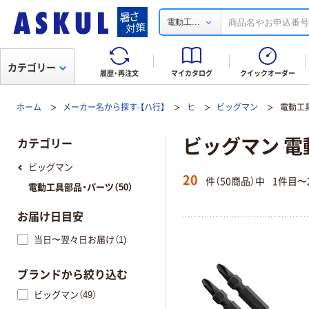
...
電動工
カテゴリー
履歴・再注文
マイカタログ
クイックオーダー
ホーム
メーカー名から探す-【ハ行】
ヒ
ビッグマン
電動工
ビッグマン 電
カテゴリー
ビッグマン
20
件（50商品）中
1件目〜
電動工具部品・パーツ（50）
お届け日目安
当日〜翌々日お届け（1)
ブランドから絞り込む
ビッグマン（49）