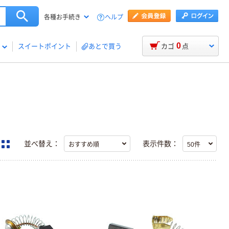
ヘルプ
各種お手続き
0
スイートポイント
あとで買う
カゴ
点
並べ替え：
表示件数：