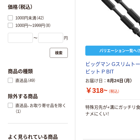
価格（税込）
1000円未満（42）
1000円～1999円（8）
〜
円
バリエーション一覧へ（5
検索
ビッグマン Gスリムト
商品の種類
ビット P BIT
直送品（49）
お届け日
8月24日（月）
￥318~
（税込）
除外する商品
直送品、お取り寄せ品を除く
特殊刃先が+溝にガッチリ
（1）
ナメにくい！
よく見られている商品