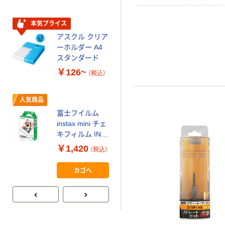
スクル スマート
￥328~
（税込）
コンパクト ビ
本気プライス
ビッド PEFC認
アスクル クリア
証
オリジナル
ーホルダー A4
コピー用紙 マ
スタンダード
ルチペーパー
￥126~
（税込）
スーパーエコノ
ミー+
￥149~
（税込）
人気商品
富士フイルム
本気プライス
instax mini チェ
【ガムテープ】ア
キフィルム INS
スクル 現場のチ
MINI JP1 1パッ
￥1,420
（税込）
カラ 厚さ
ク（10枚入り）
0.22mm 布テー
￥145~
（税込）
カゴへ
プ