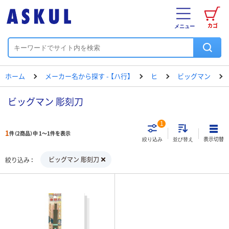
カゴ
メニュー
ホーム
メーカー名から探す - 【ハ行】
ヒ
ビッグマン
ビッグマン 彫刻刀
1
1
件（2商品）中 1～1件を表示
表示切替
絞り込み
並び替え
ビッグマン 彫刻刀
絞り込み