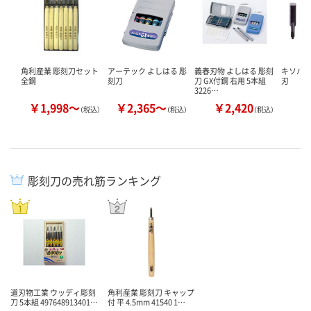
角利産業 彫刻刀セット
アーテック よしはる 彫
義春刃物 よしはる 彫刻
キソパワ
全鋼
刻刀
刀 GX付鋼 右用 5本組
刃
3226…
￥1,998～
￥2,365～
￥2,420
￥
（税込）
（税込）
（税込）
彫刻刀の売れ筋ランキング
道刃物工業 ウッディ彫刻
角利産業 彫刻刀 キャップ
刀 5本組 497648913401…
付 平 4.5mm 41540 1…