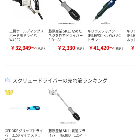
工機ホールディングス
藤原産業 SK11 なめた
キリウスジャパン
キリウ
ボード用ドライバ
ネジを外すドライバー
（KILEWS） KILEWS AC
（KILEW
W4SE2
SIDー88…
トラン…
ネット
￥32,949～
￥2,330
￥41,420～
￥3
（税込）
（税込）
（税込）
スクリュードライバーの売れ筋ランキング
GEDORE グリップドライ
藤原産業 SK11 貫通プラ
バー 2150 マイナスドラ
イバー No.880ー125P …
イバ…