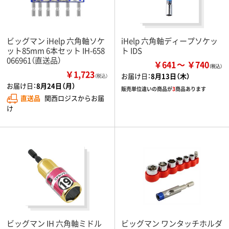
ビッグマン iHelp 六角軸ソケ
iHelp 六角軸ディープソケッ
ット85mm 6本セット IH-658
ト IDS
066961（直送品）
￥641
￥740
￥1,723
お届け日：
8月13日（木）
（税込）
お届け日：
8月24日（月）
販売単位違いの商品が
3
商品あります
直送品
関西ロジスからお届
け
ビッグマン IH 六角軸ミドル
ビッグマン ワンタッチホルダ