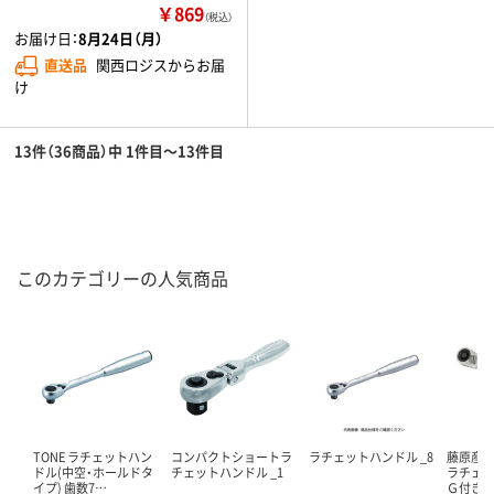
￥869
（税込）
お届け日：
8月24日（月）
直送品
関西ロジスからお届
け
13件（36商品）中 1件目～13件目
このカテゴリーの人気商品
TONE ラチェットハン
コンパクトショートラ
ラチェットハンドル _8
藤原産
ドル(中空・ホールドタ
チェットハンドル _1
ラチェ
イプ) 歯数7…
Ｇ付き