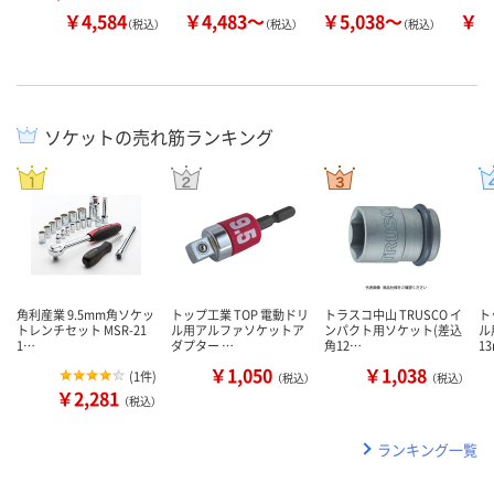
￥4,584
￥4,483～
￥5,038～
￥1
（税込）
（税込）
（税込）
ソケットの売れ筋ランキング
角利産業 9.5mm角ソケッ
トップ工業 TOP 電動ドリ
トラスコ中山 TRUSCO イ
ト
トレンチセット MSR-21
ル用アルファソケットア
ンパクト用ソケット(差込
ル
1…
ダプター …
角12…
1
￥1,050
￥1,038
(
1件
)
（税込）
（税込）
￥2,281
（税込）
ランキング一覧