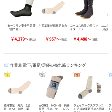
セーフラン安全用品 使
川西工業 純綿軍足 先丸
コーコス信岡 力王 ファ
ユニワー
い捨て靴下
イター F12
（5足組）
￥4,279～
￥957～
￥4,488～
￥
（税込）
（税込）
（税込）
作業着 靴下/軍足/足袋の売れ筋ランキング
純綿軍足 先丸 6足
WORKS HOMME 純綿
ジェイワークスプランニ
グ
組 #054 川西工業
軍足 先丸 951 1パッ
ング 純綿軍足 先丸 5足組
ト