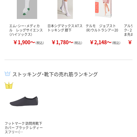
エム・シー・メディカ
日本シグマックス ATス
テルモ ジョブスト
アルケ
ル レッグサイエンス
トッキング 膝下
（R）ウルトラシアー20
ク・２ 
（ハイソックス）
ま先あり
￥1,900～
￥1,780～
￥2,148～
￥3
（税込）
（税込）
（税込）
ストッキング・靴下の売れ筋ランキング
フットマーク 訪問用靴下
カバー ブラック レディー
スフリー（…