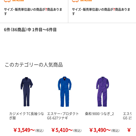
サイズ・販売単位違いの商品が
7
商品ありま
サイズ・販売単位違いの商品が
7
商品ありま
す
す
6件（86商品）中 1件目～6件目
このカテゴリーの人気商品
カジメイク TC長袖つな
エスケー・プロダクト
桑和 9000 つなぎ_2
エスケー
ぎ服
GE-627ツナギ
GE-15
￥3,549～
￥5,410～
￥3,490～
￥4
（税込）
（税込）
（税込）