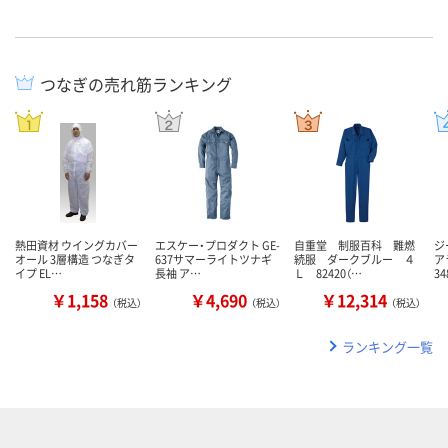
つなぎの売れ筋ランキング
熱田資材 ウイングカバー
エスケー・プロダクト GE-
自重堂 制服百科 難燃
ジ
オール 3層構造 つなぎタ
637サマーライトツナギ
続服 ダークブルー ４
ア
イプ EL…
長袖 ア…
Ｌ 82420（…
3
￥1,158
￥4,690
￥12,314
（税込）
（税込）
（税込）
ランキング一覧