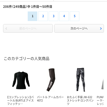
206件（249商品）中 1件目～50件目
1
2
3
4
5
前のページへ
次のページへ
このカテゴリーの人気商品
【コンプレッション】バ
バートル アームカバー
おたふく手袋 JW-632
PUMA（
ートル BURTLE アイス
4072
ストレッチ ロングパン
ー ケー
フィッテッ…
ツ
レッシ