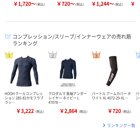
￥1,720～
￥720～
￥1,244～
￥2
（税込）
（税込）
（税込）
コンプレッション/スリーブ/インナーウェアの売れ筋
ランキング
HOOH クールコンプレッ
クロダルマ 長袖アンダー
バートル アームカバー ホ
バ
ション 285-82カモフラブ
レイヤー ネイビー L
ワイト XL 4072-29-XL…
ンク
ラッ…
47078-…
￥3,222
￥2,864
￥720
（税込）
（税込）
（税込）
ランキング一覧