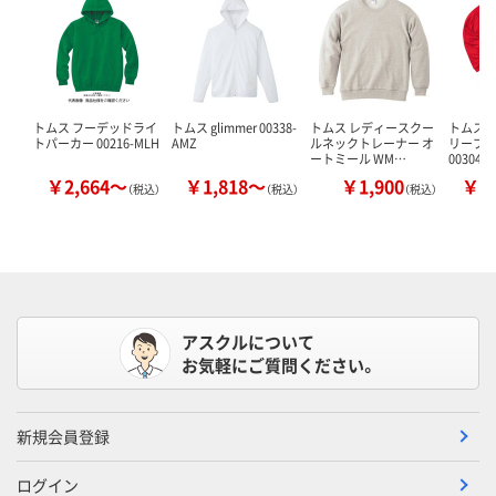
トムス フーデッドライ
トムス glimmer 00338-
トムス レディースクー
トムス 
トパーカー 00216-MLH
AMZ
ルネックトレーナー オ
リーブT
ートミール WM…
00304-
￥2,664～
￥1,818～
￥1,900
￥1
（税込）
（税込）
（税込）
アスクルについて
お気軽にご質問ください。
新規会員登録
ログイン