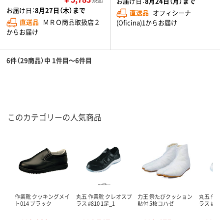
お届け日：
8月24日（月）まで
（税込）
お届け日：
8月27日（木）まで
直送品
オフィシーナ
直送品
ＭＲＯ商品取扱店２
(Oficina)1からお届け
からお届け
6件（29商品）中 1件目～6件目
このカテゴリーの人気商品
作業靴 クッキングメイ
丸五 作業靴 クレオスプ
力王 祭たびクッション
丸五 作
ト014 ブラック
ラス #810 1足_1
貼付 5枚コハゼ
ラス #81