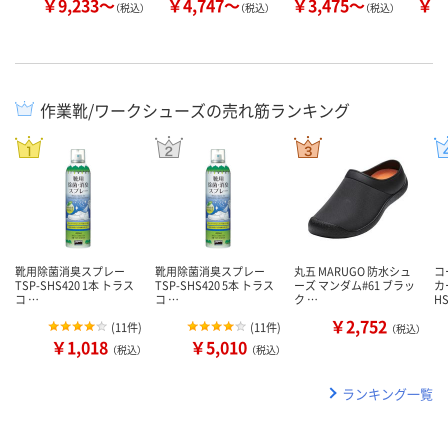
￥9,233～
￥4,747～
￥3,475～
￥4
（税込）
（税込）
（税込）
作業靴/ワークシューズの売れ筋ランキング
靴用除菌消臭スプレー
靴用除菌消臭スプレー
丸五 MARUGO 防水シュ
コ
TSP-SHS420 1本 トラス
TSP-SHS420 5本 トラス
ーズ マンダム#61 ブラッ
カ
コ …
コ …
ク …
H
￥2,752
(
11件
)
(
11件
)
（税込）
￥1,018
￥5,010
（税込）
（税込）
ランキング一覧