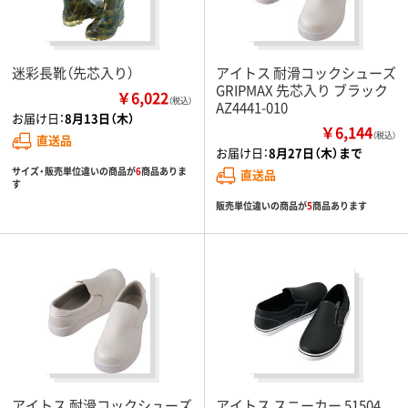
迷彩長靴（先芯入り）
アイトス 耐滑コックシューズ
GRIPMAX 先芯入り ブラック
￥6,022
（税込）
AZ4441-010
お届け日：
8月13日（木）
￥6,144
（税込）
直送品
お届け日：
8月27日（木）まで
サイズ・販売単位違いの商品が
6
商品ありま
直送品
す
販売単位違いの商品が
5
商品あります
アイトス 耐滑コックシューズ
アイトス スニーカー 51504