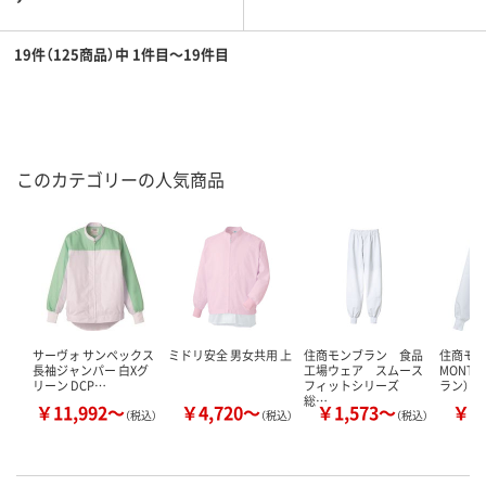
19件（125商品）中 1件目～19件目
このカテゴリーの人気商品
サーヴォ サンペックス
ミドリ安全 男女共用 上
住商モンブラン 食品
住商モ
長袖ジャンパー 白Xグ
工場ウェア スムース
MONTB
リーン DCP…
フィットシリーズ
ラン） 
総…
￥11,992～
￥4,720～
￥1,573～
￥3
（税込）
（税込）
（税込）