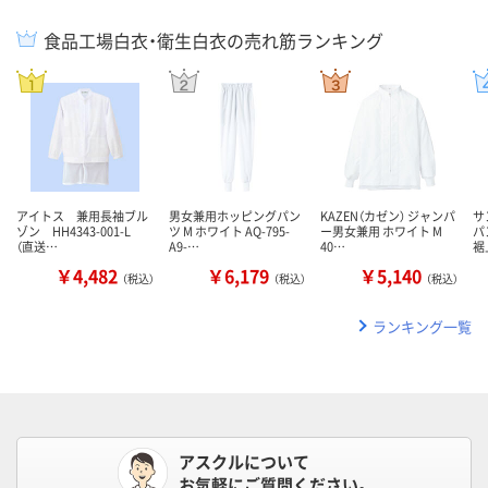
食品工場白衣・衛生白衣の売れ筋ランキング
アイトス 兼用長袖ブル
男女兼用ホッピングパン
KAZEN（カゼン） ジャンパ
サ
ゾン HH4343-001-L
ツ M ホワイト AQ-795-
ー男女兼用 ホワイト M
パ
（直送…
A9-…
40…
裾
￥4,482
￥6,179
￥5,140
（税込）
（税込）
（税込）
ランキング一覧
アスクルについて
お気軽にご質問ください。