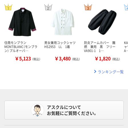
住商モンブラン
男女兼用コックシャツ
防炎アームカバー 難
K
MONTBLANC（モンブラ
HS2953 LL 1着
燃 兼用 黒 フリー
ャ
ン） プルオーバ…
VA901-1 1…
A
￥5,123
￥3,480
￥1,820
（税込）
（税込）
（税込）
ランキング一覧
アスクルについて
お気軽にご質問ください。