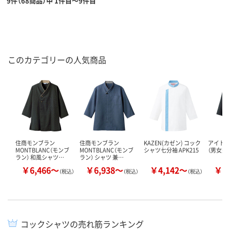
9件（68商品）中 1件目～9件目
このカテゴリーの人気商品
住商モンブラン
住商モンブラン
KAZEN(カゼン) コック
アイトス
MONTBLANC（モンブ
MONTBLANC（モンブ
シャツ七分袖 APK215
（男女兼用）
ラン） 和風シャツ…
ラン） シャツ 兼…
￥6,466～
￥6,938～
￥4,142～
￥5
（税込）
（税込）
（税込）
コックシャツの売れ筋ランキング