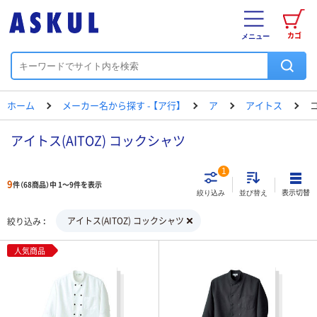
カゴ
メニュー
ホーム
メーカー名から探す - 【ア行】
ア
アイトス
アイトス(AITOZ) コックシャツ
1
9
件（68商品）中 1～9件を表示
表示切替
絞り込み
並び替え
アイトス(AITOZ) コックシャツ
絞り込み
人気商品