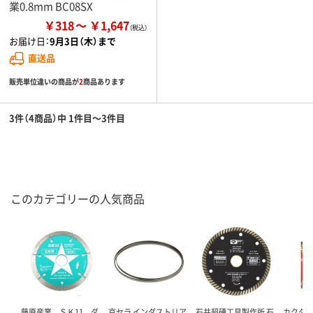
業0.8mm BC08SX
￥318
￥1,647
お届け日：
9月3日（木）まで
直送品
販売単位違いの商品が
2
商品あります
3件（4商品）中 1件目～3件目
このカテゴリーの人気商品
藤原産業 ＳＫ11 ダ
京セラ インダストリア
石井超硬工具製作所 石
カクダイ