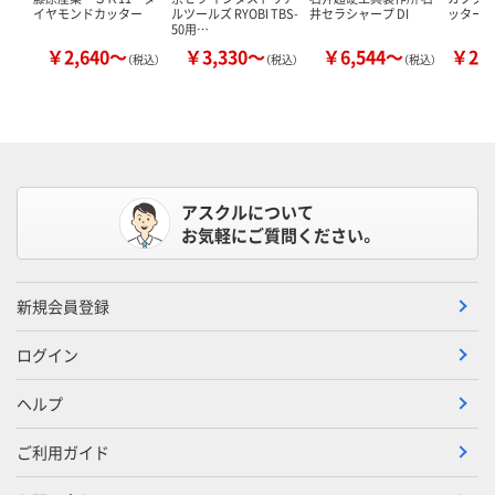
イヤモンドカッター
ルツールズ RYOBI TBS-
井セラシャープ DI
ッター
50用…
￥2,640～
￥3,330～
￥6,544～
￥20
（税込）
（税込）
（税込）
アスクルについて
お気軽にご質問ください。
新規会員登録
ログイン
ヘルプ
ご利用ガイド