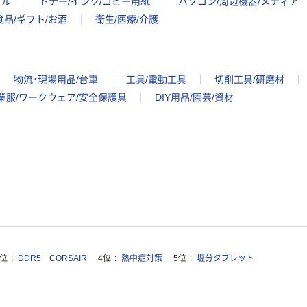
イル
トナー/インク/コピー用紙
パソコン/周辺機器/メディア
食品/ギフト/お酒
衛生/医療/介護
物流・現場用品/台車
工具/電動工具
切削工具/研磨材
業服/ワークウェア/安全保護具
DIY用品/園芸/資材
3位
DDR5 CORSAIR
4位
熱中症対策
5位
塩分タブレット