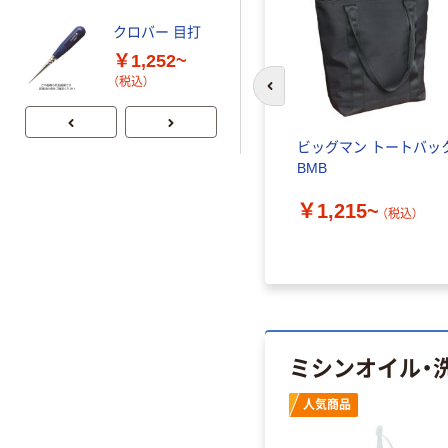
フジックス
クロバー 目打
FUJIX シャッペ
6
￥1,252~
スパン普通地用
（税込）
ミシン糸 #60
￥286~
（税込）
前のスライドへ
200m FK56_3
ビッグマン トートバッ
BMB
￥1,215~
（税込）
ミシンオイル・
人気商品