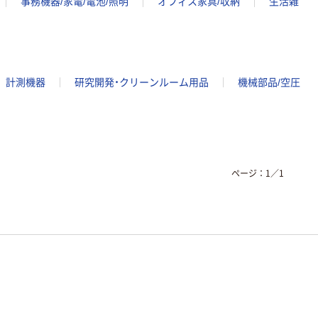
事務機器/家電/電池/照明
オフィス家具/収納
生活雑
計測機器
研究開発・クリーンルーム用品
機械部品/空圧
ページ：
1
／
1