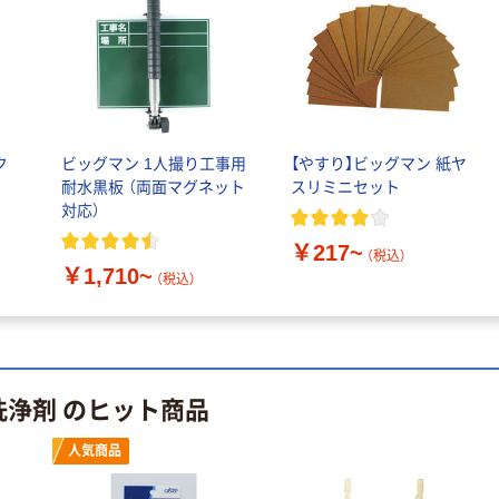
11号(普通地
用)KM3013
クロバー 目打
4901601283686
￥282
（税込）
￥1,252~
1個(5本)
（税込）
カゴへ
ク
ビッグマン 1人撮り工事用
【やすり】ビッグマン 紙ヤ
耐水黒板 （両面マグネット
スリミニセット
対応）
￥217~
（税込）
￥1,710~
（税込）
洗浄剤 のヒット商品
人気商品