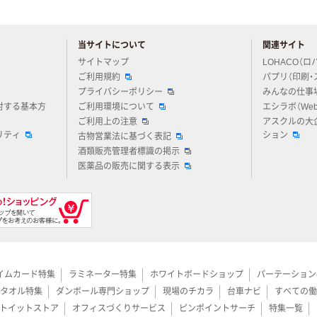
当サイトについて
関連サイト
アスクルについてお気軽にご質問ください
サイトマップ
LOHACO（ロ
ご利用規約
パプリ（印刷・
プライバシーポリシー
みんなの仕事
対する基本方
ご利用環境について
エシラボ（We
ご利用上の注意
アスクルの大
リティ
ション
古物営業法に基づく表記
酒類販売管理者標識の掲示
医薬品の販売に関する表示
イムカード特集
ラミネーター特集
ホワイトボードショップ
パーテーション
タオル特集
ダンボール専門ショップ
現場のチカラ
台車ナビ
すべての働
トイットストア
オフィスづくりサービス
ピンポイントサーチ
特集一覧