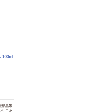
100ml
クロバー CLー
人気商品
セルフ針 77-
クロバー ミシン
041 1組(10本)
糸 60
215-2477（直送
￥424
（税込）
￥352~
械部品等
品）
（税込）
ど、日々