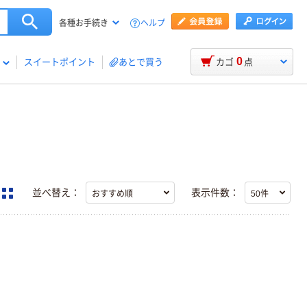
ヘルプ
各種お手続き
0
スイートポイント
あとで買う
カゴ
点
並べ替え：
表示件数：