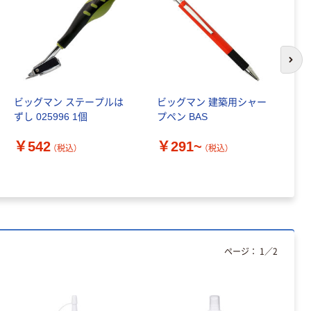
次の
ビッグマン ステープルは
ビッグマン 建築用シャー
ビ
ずし 025996 1個
プペン BAS
度
個
￥542
￥291~
（税込）
（税込）
￥
ページ：
1
／
2