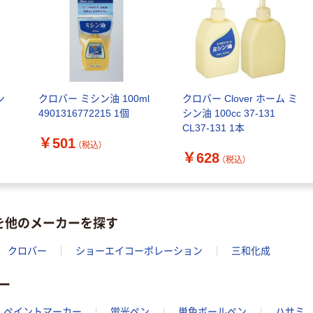
ン
クロバー ミシン油 100ml
クロバー Clover ホーム ミ
4901316772215 1個
シン油 100cc 37-131
CL37-131 1本
￥501
（税込）
￥628
（税込）
を他のメーカーを探す
クロバー
ショーエイコーポレーション
三和化成
ー
ペイントマーカー
蛍光ペン
単色ボールペン
ハサミ