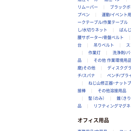
リムーバー
ブラックボ
プペン
運動/イベント
ークテーブル/作業テーブル
し/水切りネット
ばんじ
腰サポーター/骨盤ベルト
台
吊りベルト
ス
作業灯
洗浄剤/
品
その他 作業環境用
磨)その他
ディスクグ
チ/スパナ
ペンチ/プラ
ねじ山修正器・ナット
接棒
その他溶接用品
鑿（のみ）
錐（きり
品
リフティングマグネ
オフィス用品