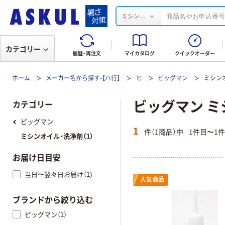
...
ミシン
カテゴリー
履歴・再注文
マイカタログ
クイックオーダー
ホーム
メーカー名から探す-【ハ行】
ヒ
ビッグマン
ミシン
ビッグマン ミ
カテゴリー
ビッグマン
1
件（1商品）中
1件目〜1
ミシンオイル・洗浄剤（1）
お届け日目安
当日〜翌々日お届け（1)
人気商品
ブランドから絞り込む
ビッグマン（1）