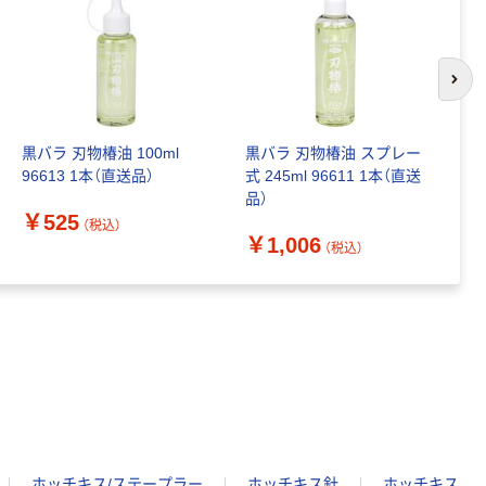
次の
黒バラ 刃物椿油 100ml
黒バラ 刃物椿油 スプレー
シ
96613 1本（直送品）
式 245ml 96611 1本（直送
ョ
品）
K
￥525
（
（税込）
￥1,006
￥
（税込）
ホッチキス/ステープラー
ホッチキス針
ホッチキス