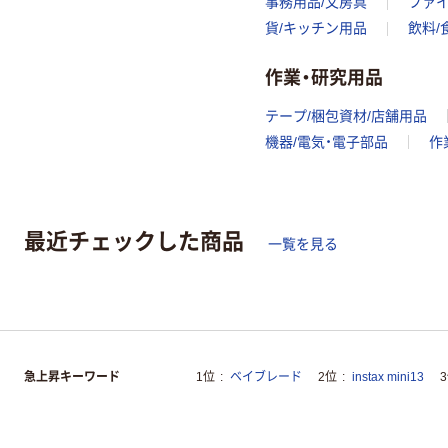
事務用品/文房具
ファ
貨/キッチン用品
飲料/
作業・研究用品
テープ/梱包資材/店舗用品
機器/電気・電子部品
作
最近チェックした商品
一覧を見る
急上昇キーワード
1位
ベイブレード
2位
instax mini13