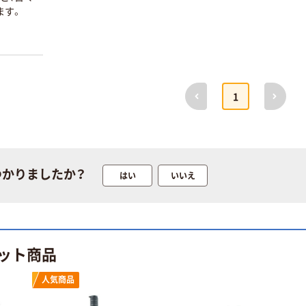
カゴへ
ます。
人気商品
日本紐釦貿易 高
人気商品
級目打ち 全長約
クロバー
11.5cm NI-
CLOVER 安全ロ
02431 1個
￥770
（税込）
前へ
次へ
ックピン カバー
1
付【単位:PK】 26-
￥1,540
（税込）
カゴへ
309 1セット(20
本:4本×5パック)
カゴへ
166-3212（直送
アズマ キンバス
品）
パン
つかりましたか？
はい
いいえ
フジックス ファ
#50/3000m_4
イン 【ミシン糸】
￥8,712~
#50 200m
（税込）
FK50_2
￥5,229~
（税込）
日本紐釦 家庭用
ット商品
スパンミシン糸
60番 700m巻
人気商品
人気商品
貝印 ミシン針
￥345~
（税込）