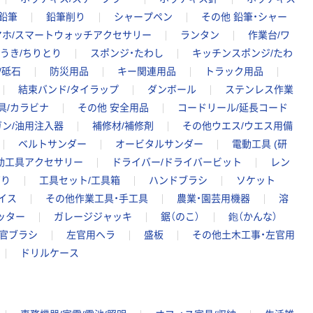
鉛筆
鉛筆削り
シャープペン
その他 鉛筆・シャー
マホ/スマートウォッチアクセサリー
ランタン
作業台/ワ
うき/ちりとり
スポンジ・たわし
キッチンスポンジ/たわ
/砥石
防災用品
キー関連用品
トラック用品
結束バンド/タイラップ
ダンボール
ステンレス作業
具/カラビナ
その他 安全用品
コードリール/延長コード
ン/油用注入器
補修材/補修剤
その他ウエス/ウエス用備
ベルトサンダー
オービタルサンダー
電動工具 (研
動工具アクセサリー
ドライバー/ドライバービット
レン
ぎり
工具セット/工具箱
ハンドブラシ
ソケット
イス
その他作業工具・手工具
農業・園芸用機器
溶
ッター
ガレージジャッキ
鋸（のこ）
鉋（かんな）
官ブラシ
左官用ヘラ
盛板
その他土木工事・左官用
ドリルケース