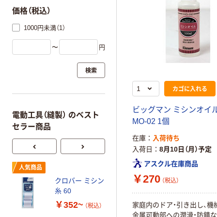
価格（税込）
1000円未満（1）
〜
円
検索
カゴに入れる
ビッグマン ミシンオイル 
電動工具（縫製） のベスト
MO-02 1個
セラー商品
在庫
入荷待ち
入荷日
8月10日（月）予定
アスクル在庫商品
フジックス
人気商品
FUJIX シャッペ
￥270
クロバー ミシン
（税込）
スパン普通地家
糸 60
庭用ミシン糸
￥772~
（税込）
￥352~
家庭内のドア・引き出し、機
【大巻】 #60
（税込）
金属可動部への潤滑・防錆な
700m FK55