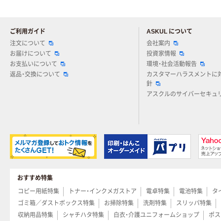
ご利用ガイド
ASKUL について
注文について
会社案内
お届けについて
投資家情報
お支払いについて
環境・社会活動報告
返品・交換について
カスタマーハラスメントに
針
アスクルのサイバーセキュ
おすすめ特集
コピー用紙特集
トナー・インクメガストア
電卓特集
電池特集
タ
ゴミ箱／ダストボックス特集
お掃除特集
洗剤特集
スリッパ特集
収納用品特集
シャチハタ特集
白衣・介護ユニフォームショップ
ポス