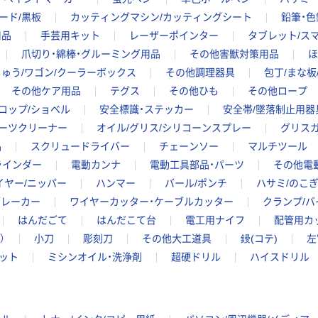
ード/黒板
カッティングマシン/カッティングシート
鉛筆・色
用品
手芸用キット
レーザーポインター
タブレット/ス
爪切り・綿棒・グルーミング用品
その他害獣対策用品
ほ
ゅう/ワゴン/クーラーボックス
その他調理器具
包丁/まな板
その他ケア用品
テグス
その他ひも
その他ロープ
コップ/ショベル
安全標識・ステッカー
安全帯/墜落制止用器
パーツクリーナー
オイル/グリス/シリコーンスプレー
グリスガ
品
スクリュードライバー
チェーンソー
マルチツール
ラインダー
電動カンナ
電動工具部品・パーツ
その他電
イヤー/ニッパー
ハンマー
バール/ポンチ
ハサミ/のこ
ブレーカー
ワイヤーカッター・ケーブルカッター
クランプ/バ
はんだごて
はんだこて台
電工用ナイフ
配管用カ
）
小刀
彫刻刀
その他大工道具
鏝(コテ)
左
ット
ミシンオイル・洗浄剤
超硬ドリル
ハイスドリル