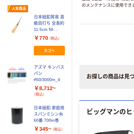
フジボウテキス
のメンテナンスに使用でき
人気商品
タイル ラケット
カタン糸 50番手
日本紐釦貿易 高
700M巻 M50-
級目打ち 全長約
￥2,153~
700
11.5cm NI-
（税込）
02431 1個
￥770
（税込）
人気商品
カゴへ
日本紐釦貿易 日
本紐釦 メッキボ
ビン 工業用 シ
アズマ キンバス
ルバー F2-78-
パン
￥4,396
お探しの商品は見
（税込）
30 1セット(30
#50/3000m_4
個入)
￥8,712~
カゴへ
（税込）
KBツヅキ 綿カ
日本紐釦 家庭用
ビッグマンのヒ
タン糸（家庭用
スパンミシン糸
ミシン糸） KANE
60番 700m巻
￥334~
（税込）
￥345~
（税込）