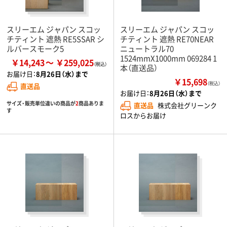
スリーエム ジャパン スコッ
スリーエム ジャパン スコッ
チティント 遮熱 RE5SSAR シ
チティント 遮熱 RE70NEAR
ルバースモーク5
ニュートラル70
1524mmX1000mm 069284 1
￥14,243
￥259,025
本（直送品）
お届け日：
8月26日（水）まで
￥15,698
（税込）
直送品
お届け日：
8月26日（水）まで
サイズ・販売単位違いの商品が
2
商品ありま
直送品
株式会社グリーンク
す
ロスからお届け