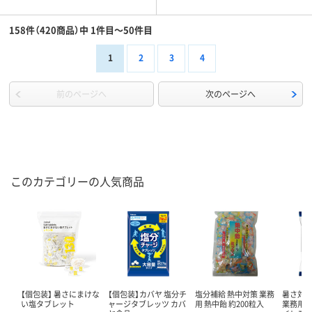
158件（420商品）中 1件目～50件目
1
2
3
4
前のページへ
次のページへ
このカテゴリーの人気商品
【個包装】 暑さにまけな
【個包装】カバヤ 塩分チ
塩分補給 熱中対策 業務
暑さ対策
い塩タブレット
ャージタブレッツ カバ
用 熱中飴 約200粒入
業務用