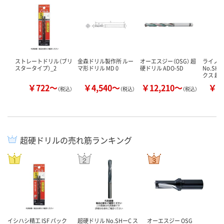
ストレートドリル（ブリ
金森ドリル製作所 ルー
オーエスジー（OSG） 超
ライノス
スタータイプ）_2
マ形ドリル MD 0
硬ドリル ADO-5D
No.SH
クス 超
￥722～
￥4,540～
￥12,210～
￥9
（税込）
（税込）
（税込）
超硬ドリルの売れ筋ランキング
イシハシ精工 ISF パック
超硬ドリル No.SHーC ス
オーエスジー OSG