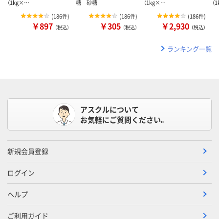
（1kg×…
糖 砂糖
（1kg×…
（
(
186件
)
(
186件
)
(
186件
)
￥897
￥305
￥2,930
（税込）
（税込）
（税込）
ランキング一覧
アスクルについて
お気軽にご質問ください。
新規会員登録
ログイン
ヘルプ
ご利用ガイド