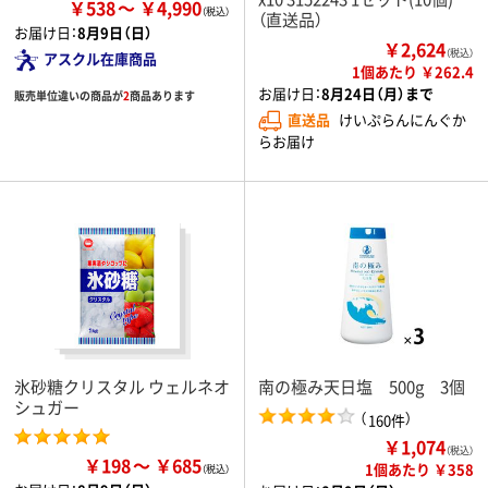
￥538
￥4,990
（直送品）
お届け日：
8月9日（日）
￥2,624
（税込）
アスクル在庫商品
1個あたり ￥262.4
お届け日：
8月24日（月）まで
販売単位違いの商品が
2
商品あります
直送品
けいぷらんにんぐか
らお届け
氷砂糖クリスタル ウェルネオ
南の極み天日塩 500g 3個
シュガー
（
）
160件
￥1,074
（税込）
￥198
￥685
1個あたり ￥358