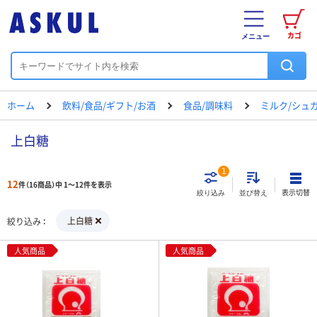
カゴ
メニュー
ホーム
飲料/食品/ギフト/お酒
食品/調味料
ミルク/シュ
上白糖
1
12
件（16商品）中 1～12件を表示
表示切替
絞り込み
並び替え
上白糖
絞り込み
人気商品
人気商品