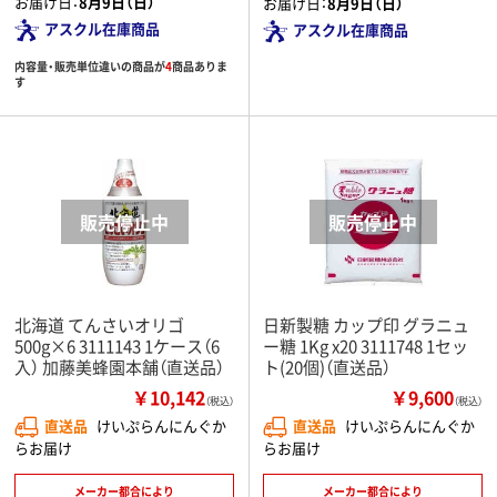
お届け日：
8月9日（日）
お届け日：
8月9日（日）
アスクル在庫商品
アスクル在庫商品
内容量・販売単位違いの商品が
4
商品ありま
す
北海道 てんさいオリゴ
日新製糖 カップ印 グラニュ
500g×6 3111143 1ケース（6
ー糖 1Kg x20 3111748 1セッ
入） 加藤美蜂園本舗（直送品）
ト(20個)（直送品）
￥10,142
￥9,600
（税込）
（税込）
直送品
けいぷらんにんぐか
直送品
けいぷらんにんぐか
らお届け
らお届け
メーカー都合により
メーカー都合により