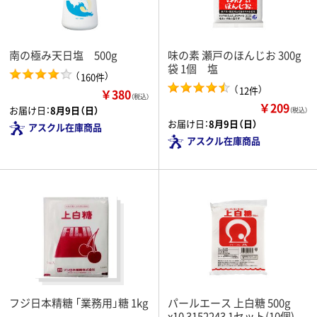
南の極み天日塩 500g
味の素 瀬戸のほんじお 300g
袋 1個 塩
（
）
160件
（
）
12件
￥380
（税込）
￥209
お届け日：
8月9日（日）
（税込）
お届け日：
8月9日（日）
アスクル在庫商品
アスクル在庫商品
フジ日本精糖 「業務用」糖 1kg
パールエース 上白糖 500g
x10 3152243 1セット(10個)