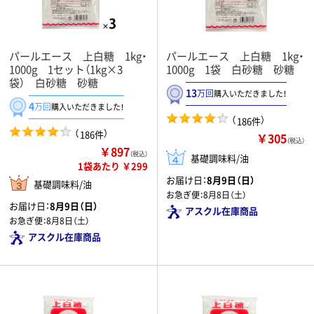
パールエース 上白糖 1kg・
パールエース 上白糖 1kg・
1000g 1セット（1kg×3
1000g 1袋 白砂糖 砂糖
袋） 白砂糖 砂糖
13
万回
購入いただきました！
4
万回
購入いただきました！
（
）
186件
（
）
186件
￥305
（税込）
￥897
（税込）
基礎調味料/油
1袋あたり ￥299
お届け日：
8月9日（日）
基礎調味料/油
お急ぎ便：
8月8日（土）
お届け日：
8月9日（日）
アスクル在庫商品
お急ぎ便：
8月8日（土）
アスクル在庫商品